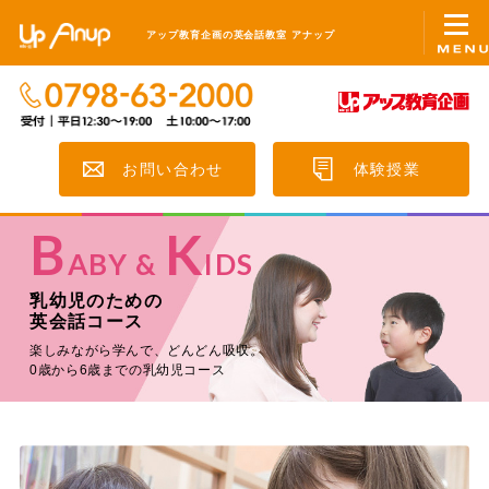
アップ教育企画の英会話教室
アップ教育企画の英会話教室
アナップ
0798-63-2000
受付|平日12:30〜19:00 土10:00〜1
お問い合わせ
体験授業
B
K
ABY &
IDS
乳幼児のための
英会話コース
楽しみながら学んで、どんどん吸収。
0歳から6歳までの乳幼児コース