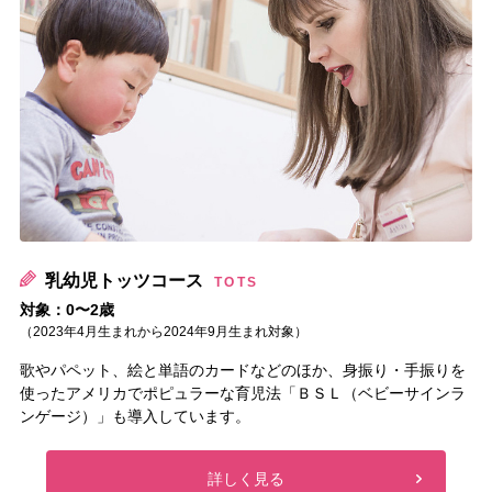
乳
乳幼児トッツコース
TOTS
対象：0〜2歳
（2023年4月生まれから2024年9月生まれ対象）
歌やパペット、絵と単語のカードなどのほか、身振り・手振りを
使ったアメリカでポピュラーな育児法「ＢＳＬ（ベビーサインラ
ンゲージ）」も導入しています。
詳しく見る